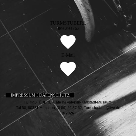
TURMSTÜBERL
089 293762
E-Mail
IMPRESSUM I DATENSCHUTZ
TURMSTÜBERL, Café im Valentin-Karlstadt-Musäum,
Tal 50, 80331 München, (0 89) 29 37 62, Turmstueberl@live.de
© 2026